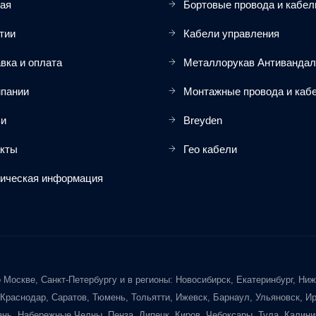
ая
Бортовые провода и кабел
тии
Кабели управления
вка и оплата
Металлорукав Антиванда
мпании
Монтажные провода и каб
ьи
Breyden
акты
Гео кабели
ическая информация
оскве, Санкт-Петербургу и в регионы: Новосибирск, Екатеринбург, Ниж
 Краснодар, Саратов, Тюмень, Тольятти, Ижевск, Барнаул, Ульяновск, И
ань, Набережные Челны, Пенза, Липецк, Киров, Чебоксары, Тула, Калинин