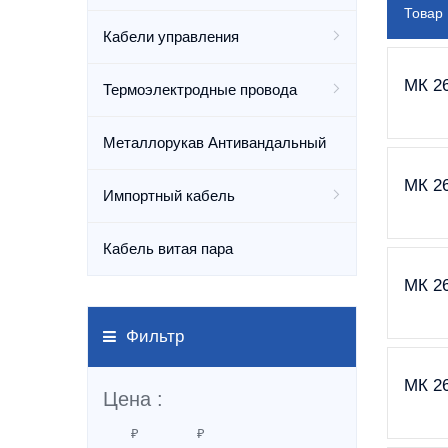
Товар
Кабели управления
МК 26
Термоэлектродные провода
Металлорукав Антивандальный
МК 26
Импортный кабель
Кабель витая пара
МК 26
Фильтр
МК 26
Цена :