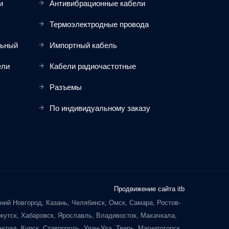
и
Антивибрационные кабели
Термоэлектродные провода
льный
Импортный кабель
ели
Кабели радиочастотные
Разъемы
По индивидуальному заказу
Продвижение сайта itb
ний Новгород, Казань, Челябинск, Омск, Самара, Ростов-
ркутск, Хабаровск, Ярославль, Владивосток, Махачкала,
град, Курск, Ставрополь, Улан-Удэ, Тверь, Магнитогорск,