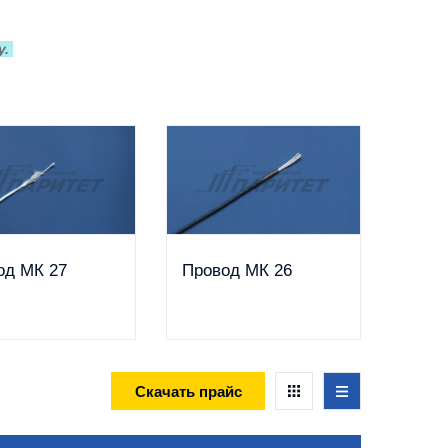
у.
од МК 27
Провод МК 26
Скачать прайс